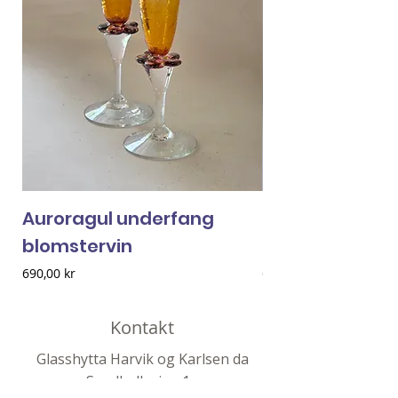
Auroragul underfang
Sitrongrønne 
blomstervin
blomstervin
Pris
Pris
690,00 kr
690,00 kr
Kontakt
Glasshytta Harvik og Karlsen da
Sandkollveien 1a