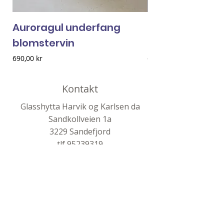
Auroragul underfang
Sitrongrønne 
blomstervin
blomstervin
Pris
Pris
690,00 kr
690,00 kr
Kontakt
Glasshytta Harvik og Karlsen da
Sandkollveien 1a
3229 Sandefjord
tlf
95239319
post@ireneharvik.no
Generelt
Frakt og retur
Butikkpolicy