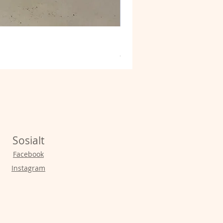
Sitrongrønne under
Pris
690,00 kr
Sosialt
Facebook
Instagram