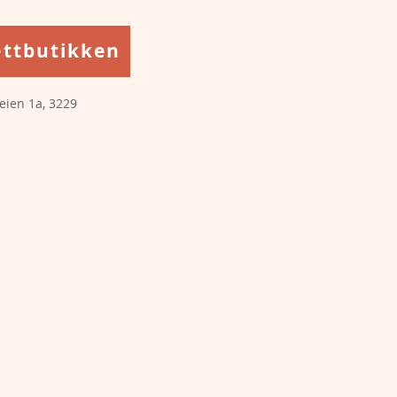
ettbutikken
eien 1a, 3229