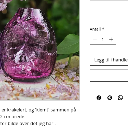
Antall
*
Legg til i handl
om er krakelert, og 'klemt' sammen på
12 cm brede.
tter bilde over det jeg har .