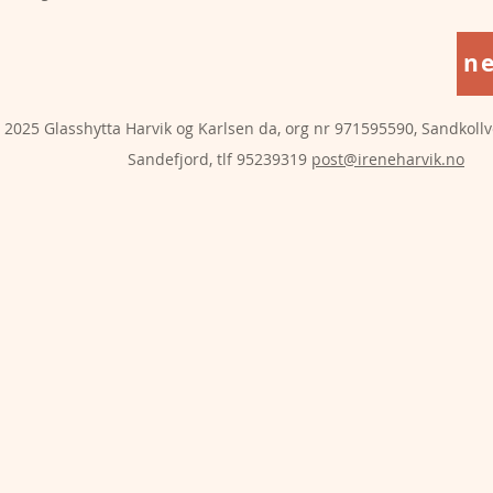
n
2025 Glasshytta Harvik og Karlsen da, org nr 971595590, Sandkollv
Sandefjord, tlf 95239319
post@ireneharvik.no