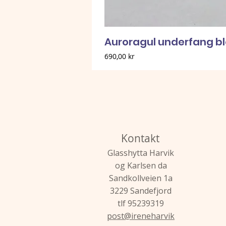
Auroragul underfang b
Pris
690,00 kr
Kontakt
Glasshytta Harvik
og Karlsen da
Sandkollveien 1a
3229 Sandefjord
tlf 95239319
post@ireneharvik