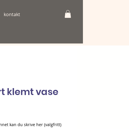
kontakt
rt klemt vase
ris
nnet kan du skrive her (valgfritt)